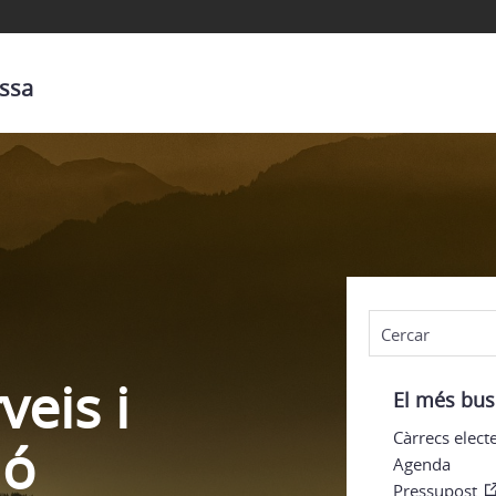
assa
veis i
El més bus
Càrrecs elect
ió
Agenda
Pressupost