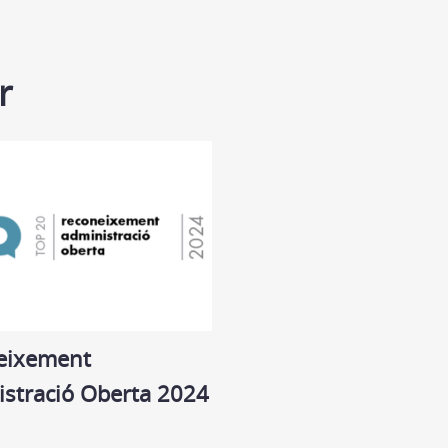
r
eixement
stració Oberta 2024