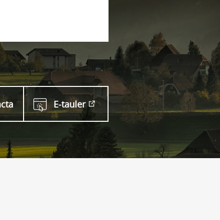
cta
E-tauler