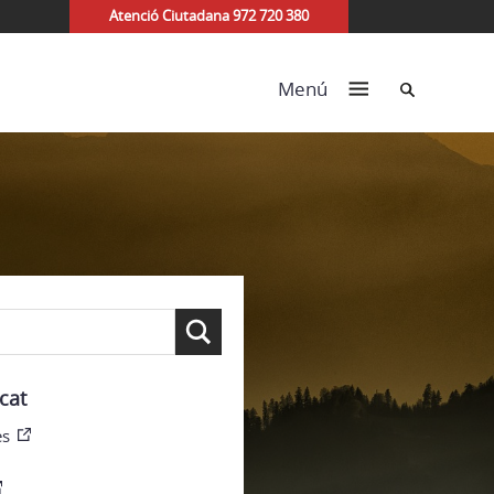
Atenció Ciutadana 972 720 380
Cerca
Menú
cat
es