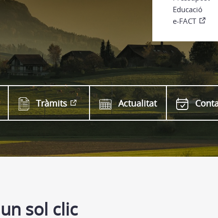
Educació
e-FACT
Tràmits
Actualitat
Conta
un sol clic