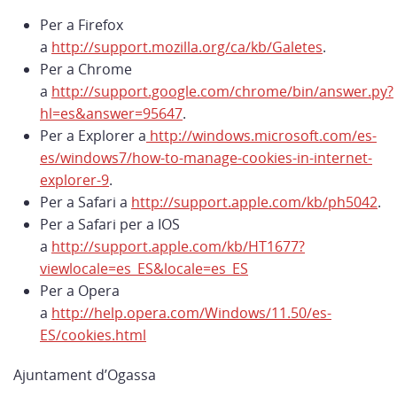
Per a Firefox
a
http://support.mozilla.org/ca/kb/Galetes
.
Per a Chrome
a
http://support.google.com/chrome/bin/answer.py?
hl=es&answer=95647
.
Per a Explorer a
http://windows.microsoft.com/es-
es/windows7/how-to-manage-cookies-in-internet-
explorer-9
.
Per a Safari a
http://support.apple.com/kb/ph5042
.
Per a Safari per a IOS
a
http://support.apple.com/kb/HT1677?
viewlocale=es_ES&locale=es_ES
Per a Opera
a
http://help.opera.com/Windows/11.50/es-
ES/cookies.html
Ajuntament d’Ogassa