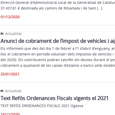
Direcció General d’Administració Local de la Generalitat de Catal
37.437,81 € destinada als camins de Ribamala i de Sant […]
01/12/2020
Actualitat
Anunci de cobrament de l’impost de vehicles i a
Els informem que des del dia 1 de febrer a l’1 d’abril d’enguany, a
lloc el cobrament en període voluntari dels impostos de vehicles i
del 2020). Els contribuents podran satisfer els deutes durant el pe
cobrament a qualsevol de les caixes d’estalvis o bancs amb establ
25/01/2021
Actualitat
Text Refós Ordenances Fiscals vigents el 2021
TEXT REFÓS ORDENANCES FISCALS 2021 Ogassa
16/12/2020