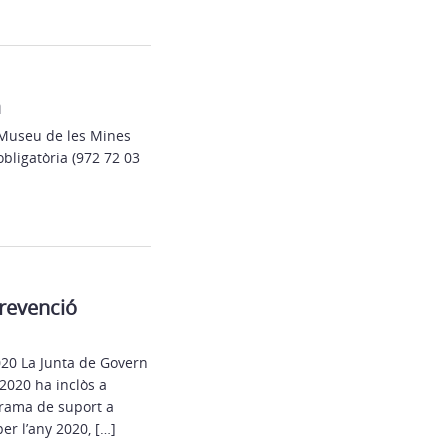
a
 Museu de les Mines
bligatòria (972 72 03
prevenció
020 La Junta de Govern
 2020 ha inclòs a
grama de suport a
er l’any 2020, […]