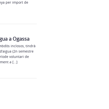
unya per import de
igua a Ogassa
mbdòs inclosos, tindrà
 d’aigua (2n semestre
ríode voluntari de
iment a […]